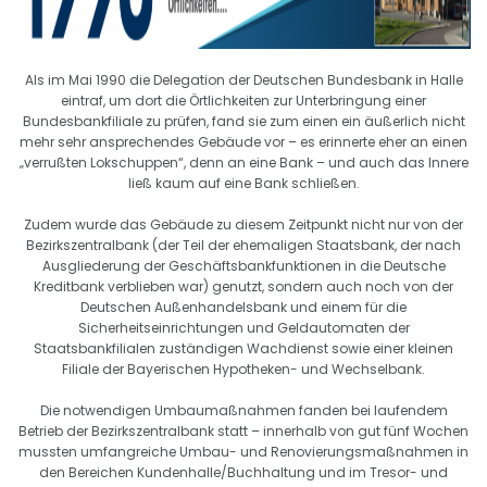
Als im Mai 1990 die Delegation der Deutschen Bundesbank in Halle
eintraf, um dort die Örtlichkeiten zur Unterbringung einer
Bundesbankfiliale zu prüfen, fand sie zum einen ein äußerlich nicht
mehr sehr ansprechendes Gebäude vor – es erinnerte eher an einen
„verrußten Lokschuppen“, denn an eine Bank – und auch das Innere
ließ kaum auf eine Bank schließen.
Zudem wurde das Gebäude zu diesem Zeitpunkt nicht nur von der
Bezirkszentralbank (der Teil der ehemaligen Staatsbank, der nach
Ausgliederung der Geschäftsbankfunktionen in die Deutsche
Kreditbank verblieben war) genutzt, sondern auch noch von der
Deutschen Außenhandelsbank und einem für die
Sicherheitseinrichtungen und Geldautomaten der
Staatsbankfilialen zuständigen Wachdienst sowie einer kleinen
Filiale der Bayerischen Hypotheken- und Wechselbank.
Die notwendigen Umbaumaßnahmen fanden bei laufendem
Betrieb der Bezirkszentralbank statt – innerhalb von gut fünf Wochen
mussten umfangreiche Umbau- und Renovierungsmaßnahmen in
den Bereichen Kundenhalle/Buchhaltung und im Tresor- und