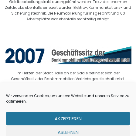
Geldbearbeitungstrakt durchgeführt werden. Trotz des enormen
Zeitdrucks ebenfalls erneuert wurden Elektro-, Kommunikations- und
Sicherungstechnik. Die Neumöblierung für insgesamt rund 60
Arbeitsplätze war ebenfalls rechtzeitig erfolgt.
Im Herzen der Stadt Halle an der Saale befindet sich der
Geschäftssitz der Bankimmobilien Vertriebsgesellschaft mbH.
Nach der Wende ging die Immobilie in den Besitz der Deutschen
Wir verwenden Cookies, um unsere Website und unseren Service zu
Bundesbank. Im Zuge der Schließung zahlreicher Außenstellen
optimieren.
wurde diese herrliche und repräsentative Immobilie im März 2007 an
uns verkauft und schließlich im September 2007 von uns bezogen.
AKZEPTIEREN
Über uns
Ankauf
Referenzen
Jobs
ABLEHNEN
Impressum
Datenschutz
Haftungsausschluss