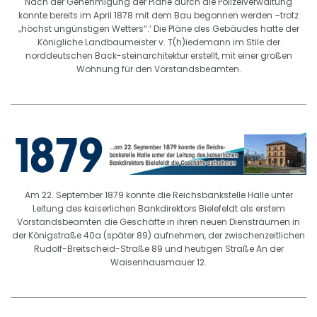
Nach der Genehmigung der Pläne durch die Polizeiverwaltung
konnte bereits im April 1878 mit dem Bau begonnen werden –trotz
„höchst ungünstigen Wetters“.‘ Die Pläne des Gebäudes hatte der
Königliche Landbaumeister v. T(h)iedemann im Stile der
norddeutschen Back-steinarchitektur erstellt, mit einer großen
Wohnung für den Vorstandsbeamten.
Am 22. September 1879 konnte die Reichsbankstelle Halle unter
Leitung des kaiserlichen Bankdirektors Bielefeldt als erstem
Vorstandsbeamten die Geschäfte in ihren neuen Diensträumen in
der Königstraße 40a (später 89) aufnehmen, der zwischenzeitlichen
Rudolf-Breitscheid-Straße 89 und heutigen Straße An der
Waisenhausmauer 12.