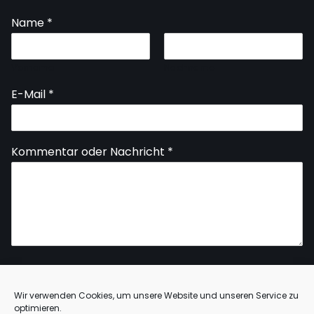
Name
*
Vorname
Nachname
E-Mail
*
Kommentar oder Nachricht
*
Wir verwenden Cookies, um unsere Website und unseren Service zu
Absenden
optimieren.