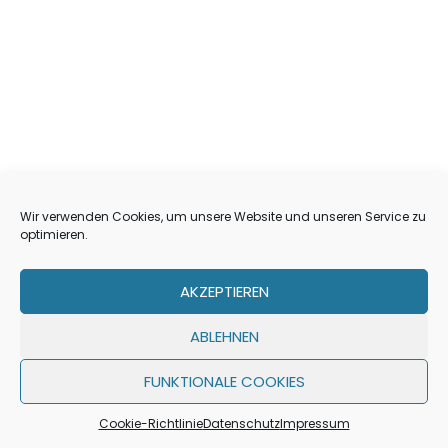
Wir verwenden Cookies, um unsere Website und unseren Service zu
optimieren.
AKZEPTIEREN
Über uns
Ankauf
Referenzen
Jobs
ABLEHNEN
Impressum
Datenschutz
Haftungsausschluss
FUNKTIONALE COOKIES
Cookie-Richtlinie (EU)
Geschichte
Cookie-Richtlinie
Datenschutz
Impressum
© Bankimmobilien | 2025