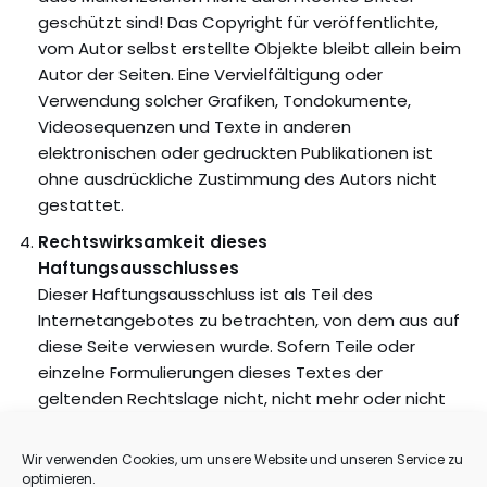
geschützt sind! Das Copyright für veröffentlichte,
vom Autor selbst erstellte Objekte bleibt allein beim
Autor der Seiten. Eine Vervielfältigung oder
Verwendung solcher Grafiken, Tondokumente,
Videosequenzen und Texte in anderen
elektronischen oder gedruckten Publikationen ist
ohne ausdrückliche Zustimmung des Autors nicht
gestattet.
Rechtswirksamkeit dieses
Haftungsausschlusses
Dieser Haftungsausschluss ist als Teil des
Internetangebotes zu betrachten, von dem aus auf
diese Seite verwiesen wurde. Sofern Teile oder
einzelne Formulierungen dieses Textes der
geltenden Rechtslage nicht, nicht mehr oder nicht
vollständig entsprechen sollten, bleiben die übrigen
Teile des Dokumentes in ihrem Inhalt und ihrer
Wir verwenden Cookies, um unsere Website und unseren Service zu
Gültigkeit davon unberührt.
optimieren.